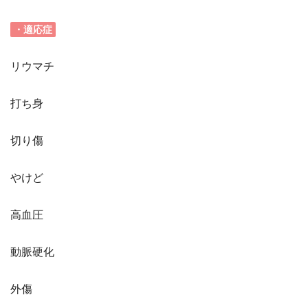
・適応症
リウマチ
打ち身
切り傷
やけど
高血圧
動脈硬化
外傷