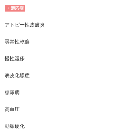
・適応症
アトピー性皮膚炎
尋常性乾癬
慢性湿疹
表皮化膿症
糖尿病
高血圧
動脈硬化