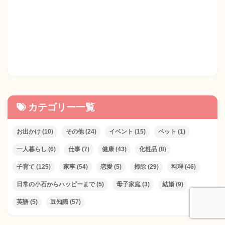
カテゴリー一覧
お出かけ
(10)
その他
(24)
イベント
(15)
ペット
(1)
一人暮らし
(6)
仕事
(7)
健康
(43)
化粧品
(8)
子育て
(125)
家事
(54)
恋愛
(5)
掃除
(29)
料理
(46)
日常の小石からハッピーまで
(5)
母子家庭
(3)
結婚
(9)
英語
(5)
豆知識
(57)