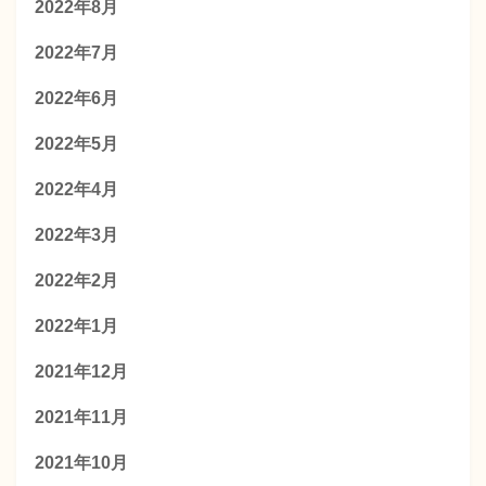
2022年8月
2022年7月
2022年6月
2022年5月
2022年4月
2022年3月
2022年2月
2022年1月
2021年12月
2021年11月
2021年10月