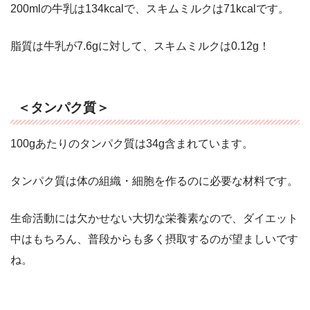
200mlの牛乳は134kcalで、スキムミルクは71kcalです。
脂質は牛乳が7.6gに対して、スキムミルクは0.12g！
＜タンパク質＞
100gあたりのタンパク質は34g含まれています。
タンパク質は体の組織・細胞を作るのに必要な材料です。
生命活動には欠かせない大切な栄養素なので、ダイエット
中はもちろん、普段からも多く摂取するのが望ましいです
ね。