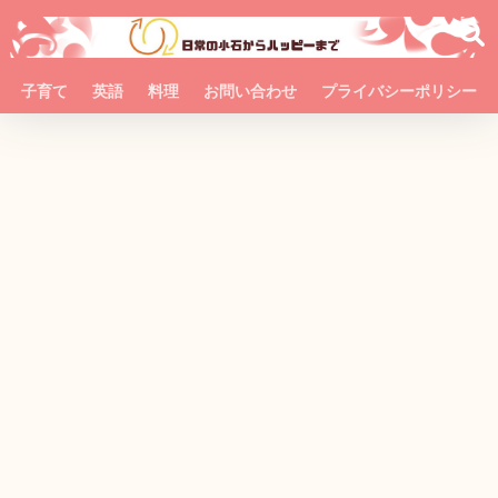
子育て
英語
料理
お問い合わせ
プライバシーポリシー