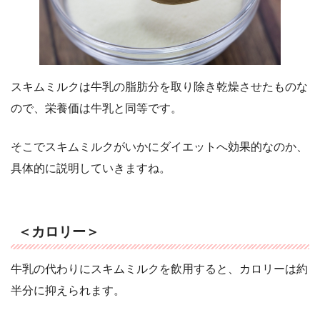
スキムミルクは牛乳の脂肪分を取り除き乾燥させたものな
ので、栄養価は牛乳と同等です。
そこでスキムミルクがいかにダイエットへ効果的なのか、
具体的に説明していきますね。
＜カロリー＞
牛乳の代わりにスキムミルクを飲用すると、カロリーは約
半分に抑えられます。