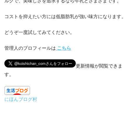
ルクで、美味しさを追求するなら牛乳とさまざまです。
コストを抑えたい方には低脂肪乳が強い味方になります。
どうぞ一度試してみてください。
管理人のプロフィールは
こちら
更新情報が閲覧できま
す。
にほんブログ村