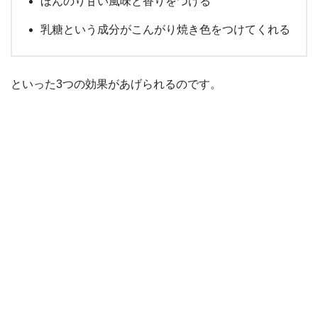
ほんのり甘い風味と香りをつける
乳糖という成分がこんがり焼き色をつけてくれる
といった3つの効果があげられるのです。