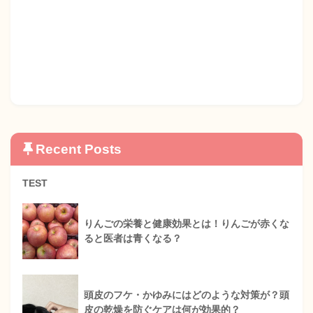
Recent Posts
TEST
りんごの栄養と健康効果とは！りんごが赤くな
ると医者は青くなる？
頭皮のフケ・かゆみにはどのような対策が？頭
皮の乾燥を防ぐケアは何が効果的？