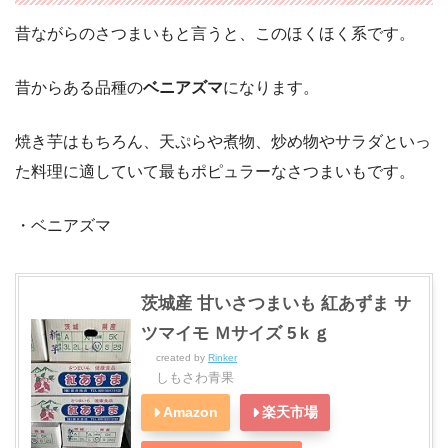
昔ながらのさつまいもと言うと、このほくほく系です。
昔からある品種の
ベニアズマ
になります。
焼き芋はもちろん、天ぷらや煮物、炒め物やサラダといっ
た料理に適していて最もポピュラーなさつまいもです。
・ベニアズマ
茨城産 甘いさつまいも 紅あずま サ
ツマイモ Ｍサイズ 5ｋｇ
created by
Rinker
しもさわ青果
Amazon
楽天市場