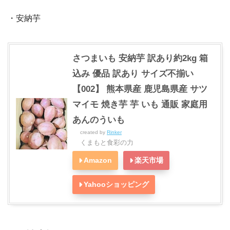
・安納芋
さつまいも 安納芋 訳あり約2kg 箱
込み 優品 訳あり サイズ不揃い
【002】 熊本県産 鹿児島県産 サツ
マイモ 焼き芋 芋 いも 通販 家庭用
あんのういも
created by
Rinker
くまもと食彩の力
Amazon
楽天市場
Yahooショッピング