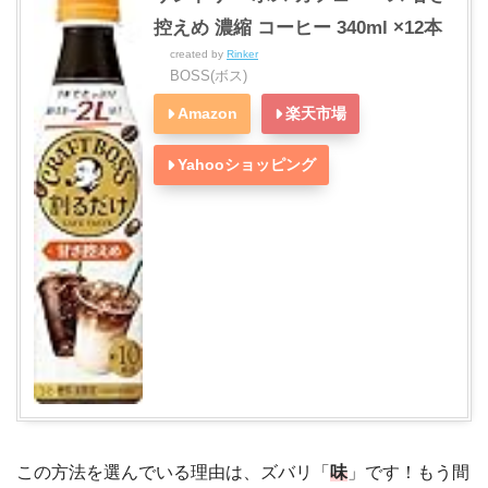
控えめ 濃縮 コーヒー 340ml ×12本
created by
Rinker
BOSS(ボス)
Amazon
楽天市場
Yahooショッピング
この方法を選んでいる理由は、ズバリ「
味
」です！もう間