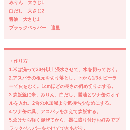
みりん 大さじ1
白だし 大さじ2
醤油 大さじ1
ブラックペッパー 適量
・作り方
1.米は洗って30分以上浸水させて、水を切っておく。
2.アスパラの根元を切り落とし、下から1/3をピーラ
ーで皮をむく。1cmほどの長さの斜め切りにする。
3.炊飯釜に米、みりん、白だし、醤油とツナ缶のオイ
ルを入れ、2合の水加減より気持ち少なめにする。
4.ツナ缶の具、アスパラを加えて炊飯する。
5.炊けたら軽く混ぜてから、器に盛り付けお好みでブ
ラックペッパーをかけてできあがり。