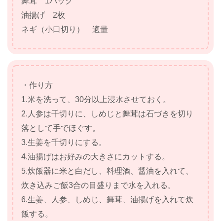
舞茸 1パック
油揚げ 2枚
ネギ（小口切り） 適量
・作り方
1.米を洗って、30分以上浸水させておく。
2.人参は千切りに、しめじと舞茸は石づきを切り
落として手でほぐす。
3.生姜を千切りにする。
4.油揚げはお好みの大きさにカットする。
5.炊飯器に米と白だし、料理酒、醤油を入れて、
炊き込みご飯3合の目盛りまで水を入れる。
6.生姜、人参、しめじ、舞茸、油揚げを入れて炊
飯する。