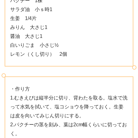
パクチー 1株
サラダ油 小ｓ時1
生姜 1/4片
みりん 大さじ1
醤油 大さじ1
白いりごま 小さじ½
レモン（くし切り） 2個
・作り方
1.むきえびは縦半分に切り、背わたを取る。塩水で洗
って水気を拭いて、塩コショウを降っておく。生姜
は皮を向いてみじん切りにする。
2.パクチーの茎を刻み、葉は2cm幅くらいに切ってお
く。