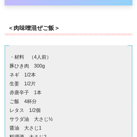
＜肉味噌混ぜご飯＞
・材料 （4人前）
豚ひき肉 300g
ネギ 1/2本
生姜 1/2片
赤唐辛子 1本
ご飯 4杯分
レタス 1/2個
サラダ油 大さじ½
醤油 大さじ1
料理酒 大さじ2