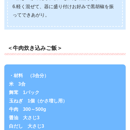
6.軽く混ぜて、器に盛り付けお好みで黒胡椒を振
ってできあがり。
＜牛肉炊き込みご飯＞
・材料 （3合分）
米 3合
舞茸 1パック
玉ねぎ 1個（かさ増し用）
牛肉 300～500g
醤油 大さじ3
白だし 大さじ3